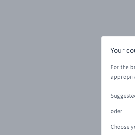
Your co
For the b
appropria
Suggeste
oder
Choose y