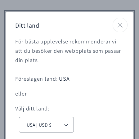
Ditt land
För bästa upplevelse rekommenderar vi
att du besöker den webbplats som passar
din plats.
Föreslagen land:
USA
eller
Välj ditt land:
L
a
USA | USD $
n